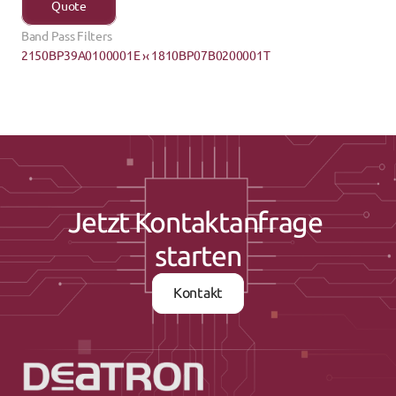
Quote
Band Pass Filters
2150BP39A0100001E ›
‹ 1810BP07B0200001T
Jetzt Kontaktanfrage 
starten
Kontakt