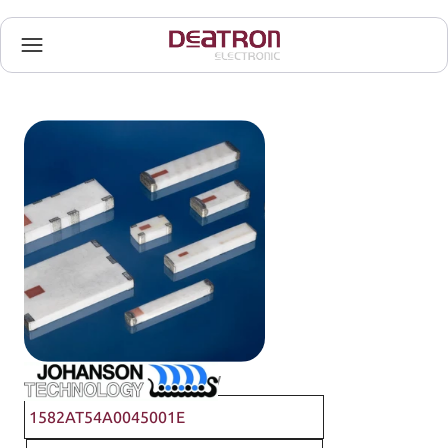
Johanson Technology
1582AT54A0045001E