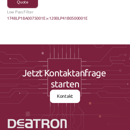
Quote
Low Pass Filter
1748LP18A0075001E ›
‹ 1200LP41B0500001E
Jetzt Kontaktanfrage 
starten
Kontakt