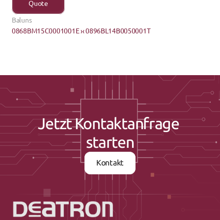
Quote
Baluns
0868BM15C0001001E ›
‹ 0896BL14B0050001T
Jetzt Kontaktanfrage 
starten
Kontakt