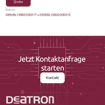
Quote
Baluns
0896BL14B0050001T ›
‹ 0900BL18B0200001E
Jetzt Kontaktanfrage 
starten
Kontakt