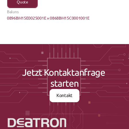
Quote
Baluns
0896BM15E0025001E ›
‹ 0868BM15C0001001E
Jetzt Kontaktanfrage 
starten
Kontakt